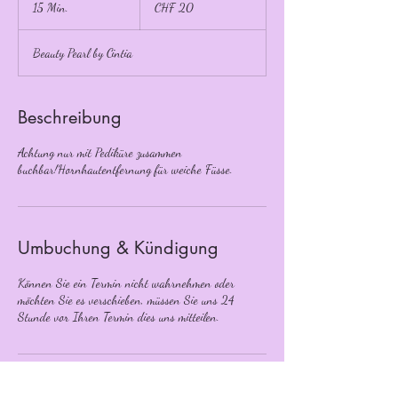
15 Min.
1
CHF 20
Franken
5
M
Beauty Pearl by Cintia
i
n
.
Beschreibung
Achtung nur mit Pediküre zusammen
buchbar!Hornhautentfernung für weiche Füsse.
Umbuchung & Kündigung
Können Sie ein Termin nicht wahrnehmen oder
möchten Sie es verschieben, müssen Sie uns 24
Stunde vor Ihren Termin dies uns mitteilen.
Kontaktangaben